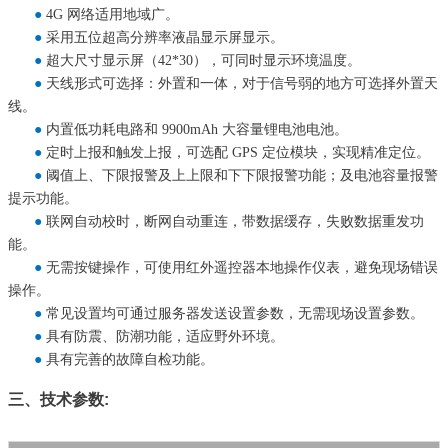
●
4G 网络适用地域广。
●
采用五位超高分辨率液晶显示屏显示。
●
超大尺寸显示屏（42*30），可同时显示环境温度。
●
天线形式可选择：外置和一体，对于信号弱的地方可选择外置天
线。
●
内置低功耗电路和 9900mAh 大容量锂电池电池。
●
定时上报和触发上报，可选配 GPS 定位模块，实现精准定位。
●
阈值上、下限报警及上上限和下下限报警功能；及电池容量报警
提示功能。
●
联网自动校时，断网自动重连，带数据缓存，失败数据重发功
能。
●
无需按键操作，可使用红外遥控器本地操作仪表，避免现场错误
操作。
●
常见设置均可通过服务器发送设置参数，无需现场设置参数。
●
具有防震、防潮功能，适应野外环境。
●
具有完善的故障自检功能。
三、技术参数: