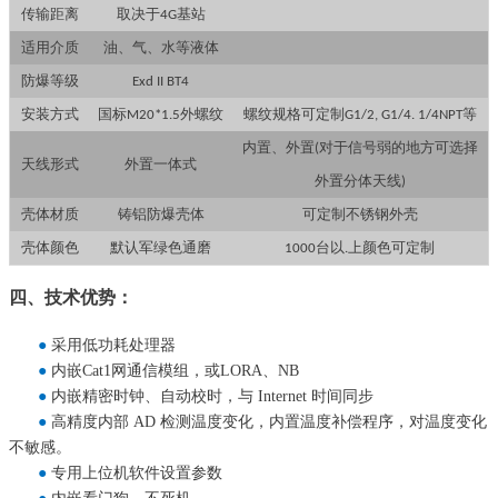
传输距离
取决于
基站
4G
适用介质
油、气、水等液体
防爆等级
Exd II BT4
安装方式
国标
外螺纹
螺纹规格可定制
等
M20*1.5
G1/2, G1/4. 1/4NPT
内置、外置
对于信号弱的地方可选择
(
天线形式
外置一体式
外置分体天线
)
壳体材质
铸铝防爆壳体
可定制不锈钢外壳
壳体颜色
默认军绿色通磨
台以
上颜色可定制
1000
.
四、技术优势：
●
采用低功耗处理器
●
内嵌Cat1网通信模组，或LORA、NB
●
内嵌精密时钟、自动校时，与 Internet 时间同步
●
高精度内部 AD 检测温度变化，内置温度补偿程序，对温度变化
不敏感。
●
专用上位机软件设置参数