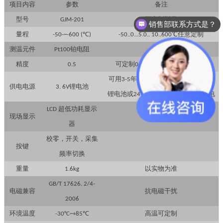
项目内容
参数
备注
型号
可定制型号
GJM
-201
销售部联系方式是？
量程
℃任意定制
-50-~-600 (℃
)
-50..0...5.0.. 10..600
测温元件
铂电阻
可定制
Pt100
精度
可定制
高精度价格另议
0.5
0.15, 0.25
可用
年，根据采集频率决定，
3-5
3.6V
供电电源
锂电池
3. 6V
锂电池或
电源可选，可选用双供电
24V
超低功耗显示
LCD
现场显示
器
校零，开关，采集
按键
频率切换
重量
以实物为准
1.6kg
GB/T 17626. 2/4-
电磁兼容
抗电磁干扰
2006
环境温度
高温可定制
-30
°
C~+85
℃