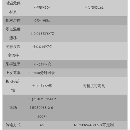
感温元件
不锈钢
可定制
304
316L
材质
相对湿度
0%~ -95%
零点温度
土
0.015%FS/
℃
漂移
灵敏度温
士
0.015%
℃
度漂移
采样速率
＞
分钟
次
2
/
上发速率
分钟可设
1-1440
长期稳定
土
年
高精度可定制
0.5%FS/
性
≤
3g/10Hz... 150Hz
振动
( IEC60068-2-6-
2007)
传输方式
可定制
4G
NB/GPRS/4G/LoRa