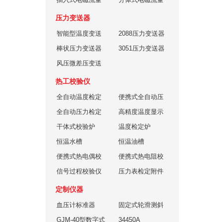
计
计
压力变送器
智能型温度变送
2088压力变送器
器
棒状压力变送器
3051压力变送器
GJM-YL-01
风压微差压变送
器
热工校验仪
全自动温度检定
便携式全自动压
系统
全自动压力检定
力检定系统
高精度温度显示
系统
干体式校验炉
仪
温度检定炉
恒温水槽
恒温油槽
便携式热电偶校
便携式热电阻校
验仪
信号过程校验仪
准仪
压力表检定附件
产品
定制仪器
血压计标准器
固定式轮滑测斜
GJM-40型数字式
仪
34450A