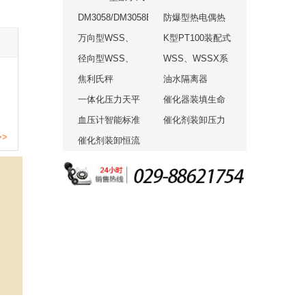
血压表标准装置
DM3058/DM3058E
Multimeter 5.5
防爆型热电偶热
血压计校准
数字万用表
万向型WSS、
Digit Dual
电阻K型PT100装
K型PT100装配式
WSSX系列工业
径向型WSS、
Display,
配式法兰式
法兰式热电偶热
WSS、WSSX系
双金属温度计
WSSX系列工业
焦利氏秤
Benchtop DMM
电阻
列工业双金属温
油水隔离器
双金属温度计
一体化压力天平
度计（轴向型）
催化器装填生命
血压计智能标准
维持系统
催化剂装卸压力
>>
器
催化剂装卸恒流
检测装
恒压系统