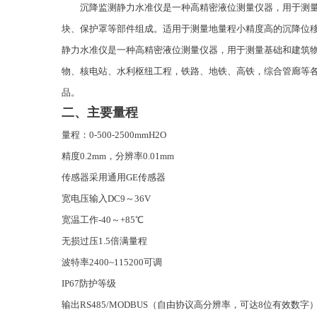
沉降监测静力水准仪是一种高精密液位测量仪器，用于测
块、保护罩等部件组成。适用于测量地量程小精度高的沉降位
静力水准仪是一种高精密液位测量仪器，用于测量基础和建筑
物、核电站、水利枢纽工程，铁路、地铁、高铁，综合管廊等各测
品。
二、
主要量程
量程：0-500-2500mmH2O
精度0.2mm，分辨率0.01mm
传感器采用通用GE传感器
宽电压输入DC9～36V
宽温工作-40～+85℃
无损过压1.5倍满量程
波特率2400~115200可调
IP67防护等级
输出RS485/MODBUS（自由协议高分辨率，可达8位有效数字