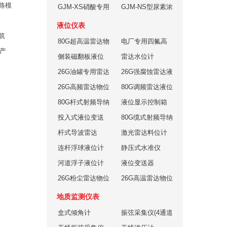
路模
密度计（卡箍安
GJM-XS硝酸专用
线密度计
GJM-NS型尿素浓
装形式）
浓度计
度计
液位仪表
筑
80G超高温雷达物
电厂专用四氟高
产
位计
侧装磁翻板液位
频雷达物位计
雷达水位计
计
26G油罐专用雷达
26G强腐蚀雷达液
液位计
26G高频雷达物位
位计
80G调频雷达液位
计
80G杆式射频导纳
计
液位显示控制箱
物位开关
投入式液位变送
80G缆式射频导纳
器
杆式导波雷达
物位开关
激光雷达料位计
连杆浮球液位计
静压式水准仪
河道浮子液位计
液位变送器
26G粉尘雷达物位
26G高温雷达物位
计
计
地质监测仪表
盒式倾角计
振弦采集仪(4通道