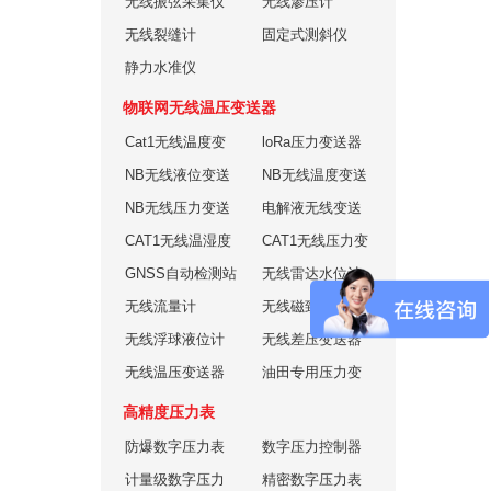
无线振弦采集仪
版)
无线渗压计
无线裂缝计
固定式测斜仪
静力水准仪
物联网无线温压变送器
Cat1无线温度变
loRa压力变送器
送器
NB无线液位变送
（高温型）
NB无线温度变送
器
NB无线压力变送
器
电解液无线变送
器
CAT1无线温湿度
器
CAT1无线压力变
变送器
GNSS自动检测站
送器
无线雷达水位计
无线流量计
无线磁致伸缩液
无线浮球液位计
位计
无线差压变送器
无线温压变送器
油田专用压力变
送器
高精度压力表
防爆数字压力表
数字压力控制器
计量级数字压力
精密数字压力表