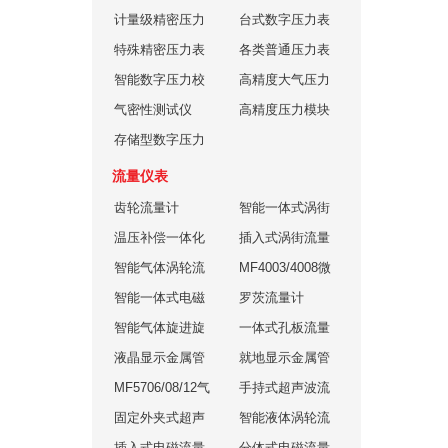
表
计量级精密压力
台式数字压力表
表
特殊精密压力表
各类普通压力表
智能数字压力校
高精度大气压力
验仪
气密性测试仪
计
高精度压力模块
存储型数字压力
表
流量仪表
齿轮流量计
智能一体式涡街
温压补偿一体化
流量计
插入式涡街流量
涡街流量计
智能气体涡轮流
计
MF4003/4008微
量计
智能一体式电磁
小气体流量流量
罗茨流量计
流量计
智能气体旋进旋
计
一体式孔板流量
涡流量计
液晶显示金属管
计
就地显示金属管
转子流量计
MF5706/08/12气
转子流量计
手持式超声波流
体质量流量计
固定外夹式超声
量计
智能液体涡轮流
波流量计
插入式电磁流量
量计
分体式电磁流量