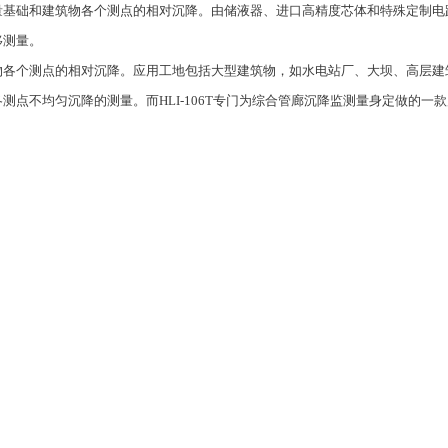
量基础和建筑物各个测点的相对沉降。由储液器、进口高精度芯体和特殊定制电
移测量。
物各个测点的相对沉降。应用工地包括大型建筑物，如水电站厂、大坝、高层建
点不均匀沉降的测量。而HLI-106T专门为综合管廊沉降监测量身定做的一款
）