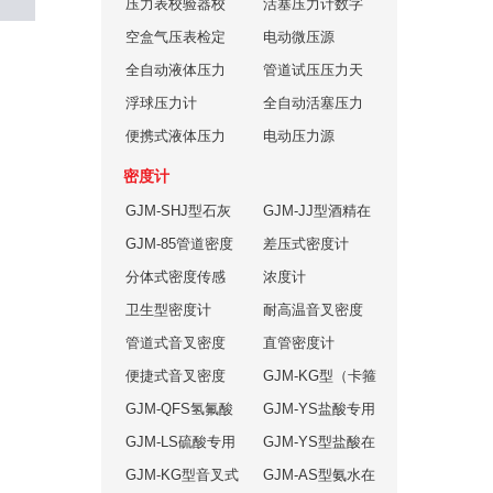
仪
压力表校验器校
用校验器
活塞压力计数字
验仪
空盒气压表检定
显示系统
电动微压源
装置
全自动液体压力
管道试压压力天
源
浮球压力计
平
全自动活塞压力
便携式液体压力
计
电动压力源
源
密度计
GJM-SHJ型石灰
GJM-JJ型酒精在
浆液在线密度计
GJM-85管道密度
线密度计
差压式密度计
计
分体式密度传感
浓度计
器
卫生型密度计
耐高温音叉密度
管道式音叉密度
计
直管密度计
计
便捷式音叉密度
GJM-KG型（卡箍
计
GJM-QFS氢氟酸
安装形式）音叉
GJM-YS盐酸专用
专用浓度计
GJM-LS硫酸专用
式浓度计
浓度计
GJM-YS型盐酸在
浓度计
GJM-KG型音叉式
线密度计
GJM-AS型氨水在